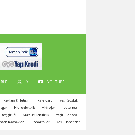
BLR
X
YOUTUBE
Reklam & İletişim
Rate Card
Yeşil Sözlük
zgar
Hidroelektrik
Hidrojen
Jeotermal
 Değişikliği
Sürdürülebilirlik
Yeşil Ekonomi
İnsan Kaynakları
Röportajlar
Yeşil Haber’den