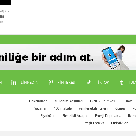
 yapay
nım
on
M
LINKEDIN
PINTEREST
TIKTOK
TUM
Hakkımızda
Kullanım Koşulları
Gizlilik Politikası
Künye
Yazarlar
100 makale
Yenilenebilir Enerji
Güneş
Rü
Biyokütle
Elektrikli Araçlar
Enerji Depolama
İklim
Yeşil Endeks
Etkinlikller