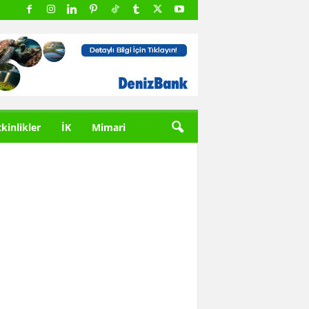
tkinlikler
İK
Mimari