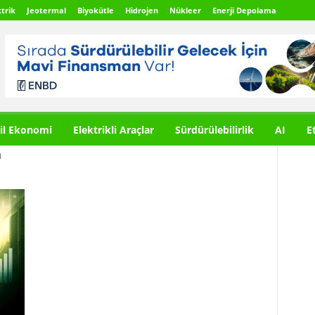
trik
Jeotermal
Biyokütle
Hidrojen
Nükleer
Enerji Depolama
il Ekonomi
Elektrikli Araçlar
Sürdürülebilirlik
AI
E
n