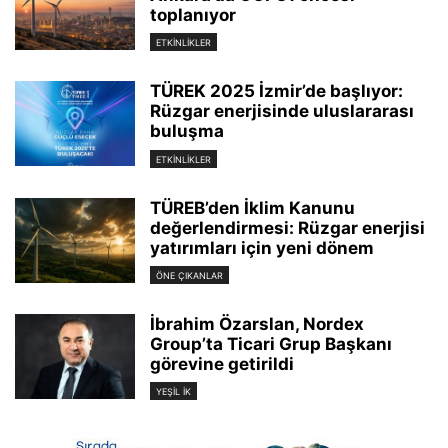
toplanıyor
ETKINLIKLER
TÜREK 2025 İzmir’de başlıyor:
Rüzgar enerjisinde uluslararası
buluşma
ETKINLIKLER
TÜREB’den İklim Kanunu
değerlendirmesi: Rüzgar enerjisi
yatırımları için yeni dönem
ÖNE ÇIKANLAR
İbrahim Özarslan, Nordex
Group’ta Ticari Grup Başkanı
görevine getirildi
YEŞIL İK