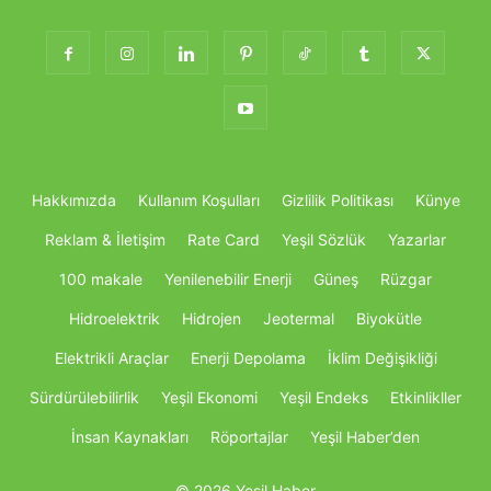
Hakkımızda
Kullanım Koşulları
Gizlilik Politikası
Künye
Reklam & İletişim
Rate Card
Yeşil Sözlük
Yazarlar
100 makale
Yenilenebilir Enerji
Güneş
Rüzgar
Hidroelektrik
Hidrojen
Jeotermal
Biyokütle
Elektrikli Araçlar
Enerji Depolama
İklim Değişikliği
Sürdürülebilirlik
Yeşil Ekonomi
Yeşil Endeks
Etkinlikller
İnsan Kaynakları
Röportajlar
Yeşil Haber’den
© 2026 Yeşil Haber