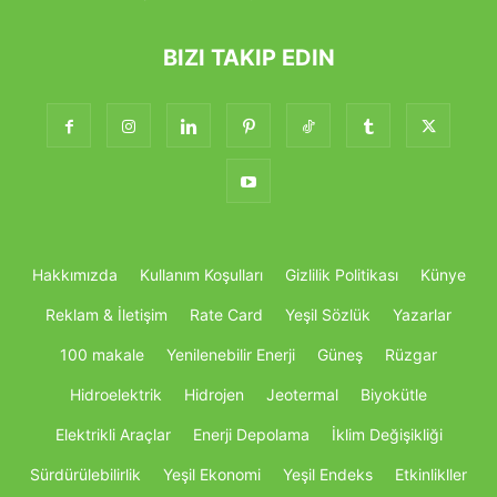
BIZI TAKIP EDIN
Hakkımızda
Kullanım Koşulları
Gizlilik Politikası
Künye
Reklam & İletişim
Rate Card
Yeşil Sözlük
Yazarlar
100 makale
Yenilenebilir Enerji
Güneş
Rüzgar
Hidroelektrik
Hidrojen
Jeotermal
Biyokütle
Elektrikli Araçlar
Enerji Depolama
İklim Değişikliği
Sürdürülebilirlik
Yeşil Ekonomi
Yeşil Endeks
Etkinlikller