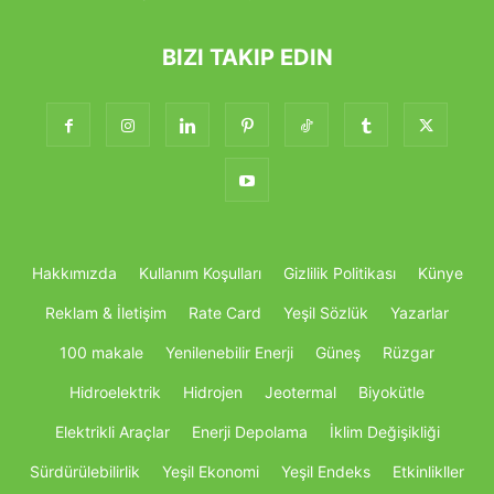
BIZI TAKIP EDIN
Hakkımızda
Kullanım Koşulları
Gizlilik Politikası
Künye
Reklam & İletişim
Rate Card
Yeşil Sözlük
Yazarlar
100 makale
Yenilenebilir Enerji
Güneş
Rüzgar
Hidroelektrik
Hidrojen
Jeotermal
Biyokütle
Elektrikli Araçlar
Enerji Depolama
İklim Değişikliği
Sürdürülebilirlik
Yeşil Ekonomi
Yeşil Endeks
Etkinlikller