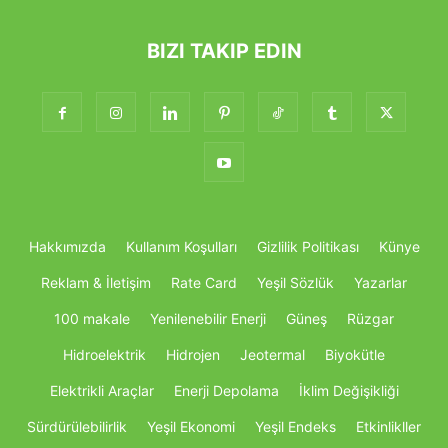
BIZI TAKIP EDIN
Hakkımızda
Kullanım Koşulları
Gizlilik Politikası
Künye
Reklam & İletişim
Rate Card
Yeşil Sözlük
Yazarlar
100 makale
Yenilenebilir Enerji
Güneş
Rüzgar
Hidroelektrik
Hidrojen
Jeotermal
Biyokütle
Elektrikli Araçlar
Enerji Depolama
İklim Değişikliği
Sürdürülebilirlik
Yeşil Ekonomi
Yeşil Endeks
Etkinlikller