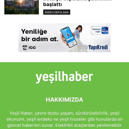
başlattı
ENERJI DEPOLAMA
HAKKIMIZDA
Yeşil Haber, çevre dostu yaşam, sürdürülebilirlik, yeşil
ekonomi, yeşil endeks ve yeşil hisseler gibi konularda en
güncel haberleri sunar. Elektrikli araçlardan yenilenebilir