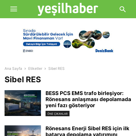
Ana Sayfa
Etiketler
Sibel RES
Sibel RES
BESS PCS EMS trafo birleşiyor:
Rönesans anlaşması depolamada
yeni fazı gösteriyor
ÖNE ÇIKANLAR
Rönesans Enerji Sibel RES için ilk
batarya depolama yatırımını