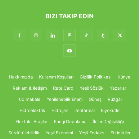
BIZI TAKIP EDIN
Hakkımızda
Kullanım Koşulları
Gizlilik Politikası
Künye
Reklam & İletişim
Rate Card
Yeşil Sözlük
Yazarlar
100 makale
Yenilenebilir Enerji
Güneş
Rüzgar
Hidroelektrik
Hidrojen
Jeotermal
Biyokütle
Elektrikli Araçlar
Enerji Depolama
İklim Değişikliği
Sürdürülebilirlik
Yeşil Ekonomi
Yeşil Endeks
Etkinlikller