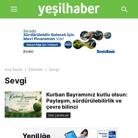
Ana Sayfa
Etiketler
Sevgi
Sevgi
Kurban Bayramınız kutlu olsun:
Paylaşım, sürdürülebilirlik ve
çevre bilinci
ÖNE ÇIKANLAR