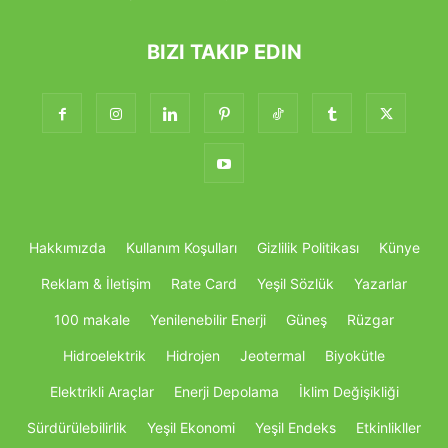
BIZI TAKIP EDIN
Hakkımızda
Kullanım Koşulları
Gizlilik Politikası
Künye
Reklam & İletişim
Rate Card
Yeşil Sözlük
Yazarlar
100 makale
Yenilenebilir Enerji
Güneş
Rüzgar
Hidroelektrik
Hidrojen
Jeotermal
Biyokütle
Elektrikli Araçlar
Enerji Depolama
İklim Değişikliği
Sürdürülebilirlik
Yeşil Ekonomi
Yeşil Endeks
Etkinlikller