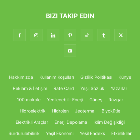
BIZI TAKIP EDIN
Hakkımızda
Kullanım Koşulları
Gizlilik Politikası
Künye
Reklam & İletişim
Rate Card
Yeşil Sözlük
Yazarlar
100 makale
Yenilenebilir Enerji
Güneş
Rüzgar
Hidroelektrik
Hidrojen
Jeotermal
Biyokütle
Elektrikli Araçlar
Enerji Depolama
İklim Değişikliği
Sürdürülebilirlik
Yeşil Ekonomi
Yeşil Endeks
Etkinlikller