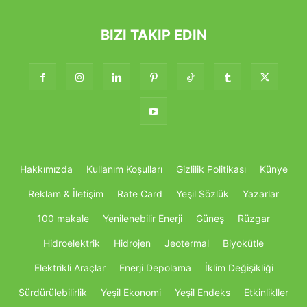
BIZI TAKIP EDIN
Hakkımızda
Kullanım Koşulları
Gizlilik Politikası
Künye
Reklam & İletişim
Rate Card
Yeşil Sözlük
Yazarlar
100 makale
Yenilenebilir Enerji
Güneş
Rüzgar
Hidroelektrik
Hidrojen
Jeotermal
Biyokütle
Elektrikli Araçlar
Enerji Depolama
İklim Değişikliği
Sürdürülebilirlik
Yeşil Ekonomi
Yeşil Endeks
Etkinlikller