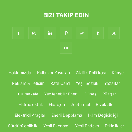
BIZI TAKIP EDIN
Hakkımızda
Kullanım Koşulları
Gizlilik Politikası
Künye
Reklam & İletişim
Rate Card
Yeşil Sözlük
Yazarlar
100 makale
Yenilenebilir Enerji
Güneş
Rüzgar
Hidroelektrik
Hidrojen
Jeotermal
Biyokütle
Elektrikli Araçlar
Enerji Depolama
İklim Değişikliği
Sürdürülebilirlik
Yeşil Ekonomi
Yeşil Endeks
Etkinlikller