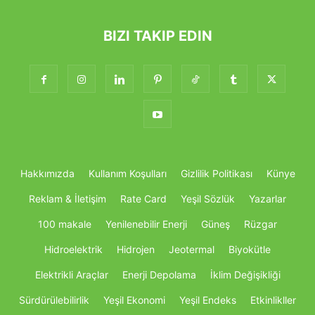
BIZI TAKIP EDIN
Hakkımızda
Kullanım Koşulları
Gizlilik Politikası
Künye
Reklam & İletişim
Rate Card
Yeşil Sözlük
Yazarlar
100 makale
Yenilenebilir Enerji
Güneş
Rüzgar
Hidroelektrik
Hidrojen
Jeotermal
Biyokütle
Elektrikli Araçlar
Enerji Depolama
İklim Değişikliği
Sürdürülebilirlik
Yeşil Ekonomi
Yeşil Endeks
Etkinlikller