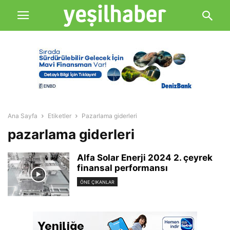
Ana Sayfa
Etiketler
Pazarlama giderleri
pazarlama giderleri
Alfa Solar Enerji 2024 2. çeyrek
finansal performansı
ÖNE ÇIKANLAR