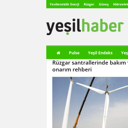
Yenilenebilir Enerji
Rüzgar
Güneş
Hidroelek
Y
e
ş
i
l
H
a
Pulse
Yeşil Endeks
Yeş
b
Rüzgar santrallerinde bakım 
e
r
onarım rehberi