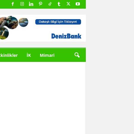
tkinlikler
İK
Mimari