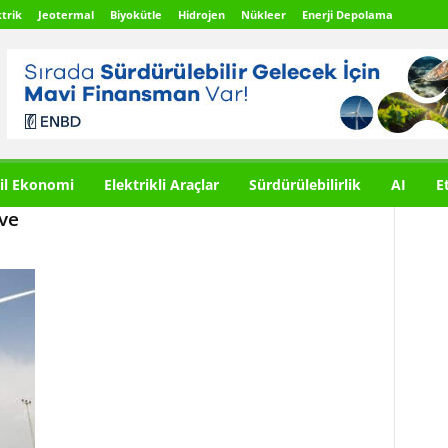
trik
Jeotermal
Biyokütle
Hidrojen
Nükleer
Enerji Depolama
il Ekonomi
Elektrikli Araçlar
Sürdürülebilirlik
AI
E
ve