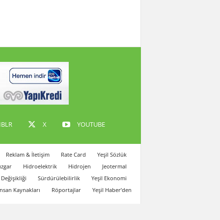
BLR
X
YOUTUBE
Reklam & İletişim
Rate Card
Yeşil Sözlük
zgar
Hidroelektrik
Hidrojen
Jeotermal
 Değişikliği
Sürdürülebilirlik
Yeşil Ekonomi
İnsan Kaynakları
Röportajlar
Yeşil Haber’den