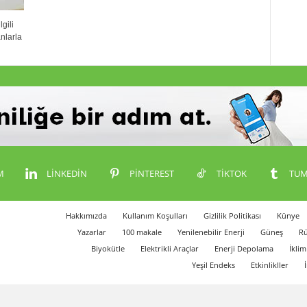
gili
nlarla
M
LINKEDIN
PINTEREST
TIKTOK
TUM
Hakkımızda
Kullanım Koşulları
Gizlilik Politikası
Künye
Yazarlar
100 makale
Yenilenebilir Enerji
Güneş
Rü
Biyokütle
Elektrikli Araçlar
Enerji Depolama
İklim
Yeşil Endeks
Etkinlikller