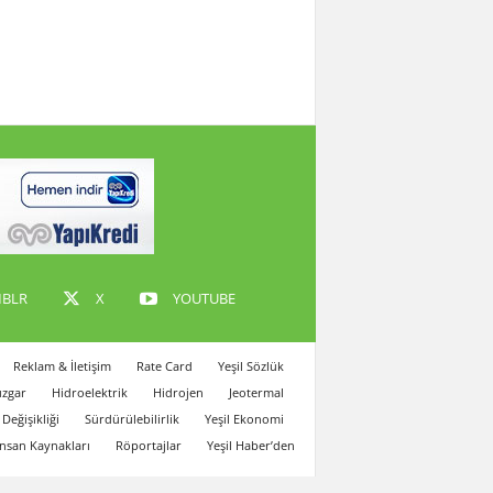
BLR
X
YOUTUBE
Reklam & İletişim
Rate Card
Yeşil Sözlük
zgar
Hidroelektrik
Hidrojen
Jeotermal
 Değişikliği
Sürdürülebilirlik
Yeşil Ekonomi
İnsan Kaynakları
Röportajlar
Yeşil Haber’den