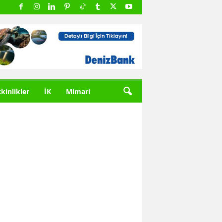
tkinlikler
İK
Mimari