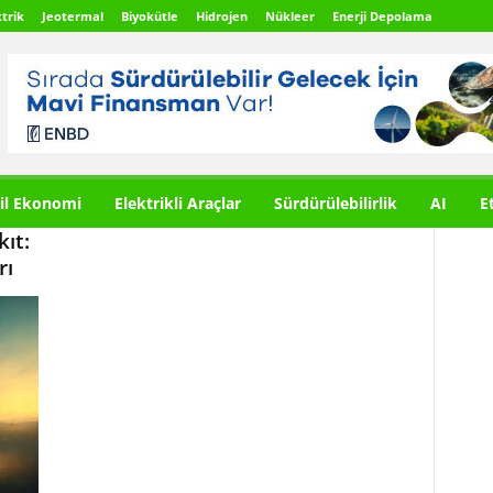
trik
Jeotermal
Biyokütle
Hidrojen
Nükleer
Enerji Depolama
il Ekonomi
Elektrikli Araçlar
Sürdürülebilirlik
AI
E
ıt:
rı