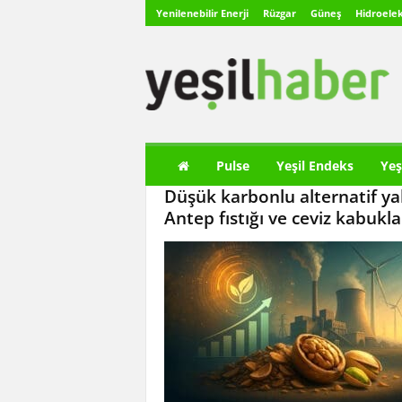
Yenilenebilir Enerji
Rüzgar
Güneş
Hidroelek
Y
e
ş
i
l
H
a
Pulse
Yeşil Endeks
Yeş
b
Düşük karbonlu alternatif yak
e
r
Antep fıstığı ve ceviz kabukla