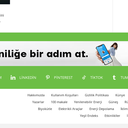
ini
,
M
LINKEDIN
PINTEREST
TIKTOK
TUM
Hakkımızda
Kullanım Koşulları
Gizlilik Politikası
Künye
Yazarlar
100 makale
Yenilenebilir Enerji
Güneş
Rü
Biyokütle
Elektrikli Araçlar
Enerji Depolama
İklim
Yeşil Endeks
Etkinlikller