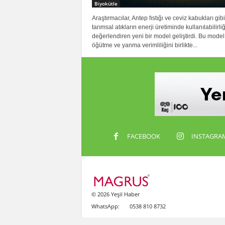
Biyokütle
Araştırmacılar, Antep fıstığı ve ceviz kabukları gibi
tarımsal atıkların enerji üretiminde kullanılabilirliğ
değerlendiren yeni bir model geliştirdi. Bu model
öğütme ve yanma verimliliğini birlikte...
FACEBOOK
INSTAGRA
© 2026 Yeşil Haber
WhatsApp:
0538 810 8732