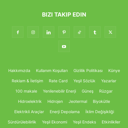
BIZI TAKIP EDIN
Hakkımızda
Kullanım Koşulları
Gizlilik Politikası
Künye
Reklam & İletişim
Rate Card
Yeşil Sözlük
Yazarlar
100 makale
Yenilenebilir Enerji
Güneş
Rüzgar
Hidroelektrik
Hidrojen
Jeotermal
Biyokütle
Elektrikli Araçlar
Enerji Depolama
İklim Değişikliği
Sürdürülebilirlik
Yeşil Ekonomi
Yeşil Endeks
Etkinlikller