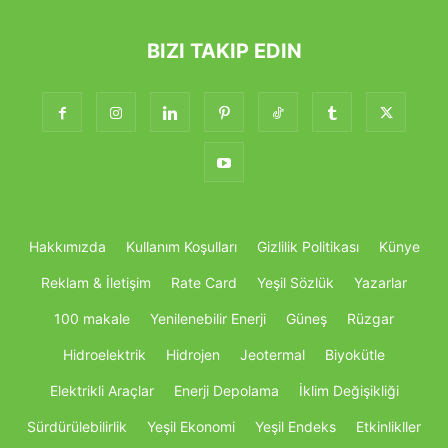
BIZI TAKIP EDIN
Hakkımızda
Kullanım Koşulları
Gizlilik Politikası
Künye
Reklam & İletişim
Rate Card
Yeşil Sözlük
Yazarlar
100 makale
Yenilenebilir Enerji
Güneş
Rüzgar
Hidroelektrik
Hidrojen
Jeotermal
Biyokütle
Elektrikli Araçlar
Enerji Depolama
İklim Değişikliği
Sürdürülebilirlik
Yeşil Ekonomi
Yeşil Endeks
Etkinlikller