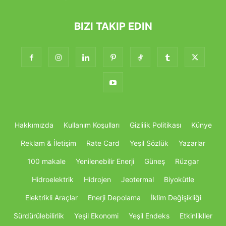
BIZI TAKIP EDIN
Hakkımızda
Kullanım Koşulları
Gizlilik Politikası
Künye
Reklam & İletişim
Rate Card
Yeşil Sözlük
Yazarlar
100 makale
Yenilenebilir Enerji
Güneş
Rüzgar
Hidroelektrik
Hidrojen
Jeotermal
Biyokütle
Elektrikli Araçlar
Enerji Depolama
İklim Değişikliği
Sürdürülebilirlik
Yeşil Ekonomi
Yeşil Endeks
Etkinlikller