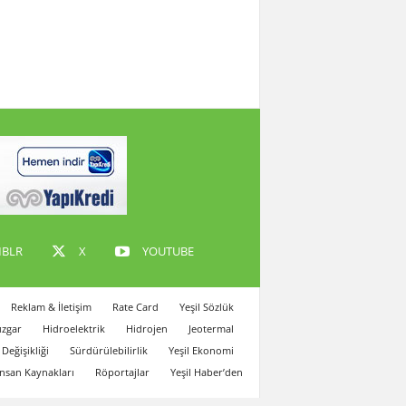
BLR
X
YOUTUBE
Reklam & İletişim
Rate Card
Yeşil Sözlük
zgar
Hidroelektrik
Hidrojen
Jeotermal
 Değişikliği
Sürdürülebilirlik
Yeşil Ekonomi
İnsan Kaynakları
Röportajlar
Yeşil Haber’den