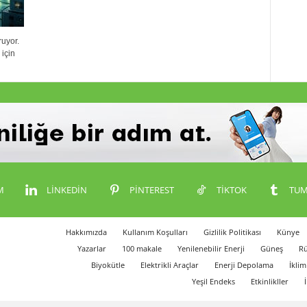
ruyor.
için
M
LINKEDIN
PINTEREST
TIKTOK
TUM
Hakkımızda
Kullanım Koşulları
Gizlilik Politikası
Künye
Yazarlar
100 makale
Yenilenebilir Enerji
Güneş
Rü
Biyokütle
Elektrikli Araçlar
Enerji Depolama
İklim
Yeşil Endeks
Etkinlikller