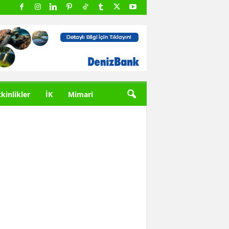
tkinlikler
İK
Mimari