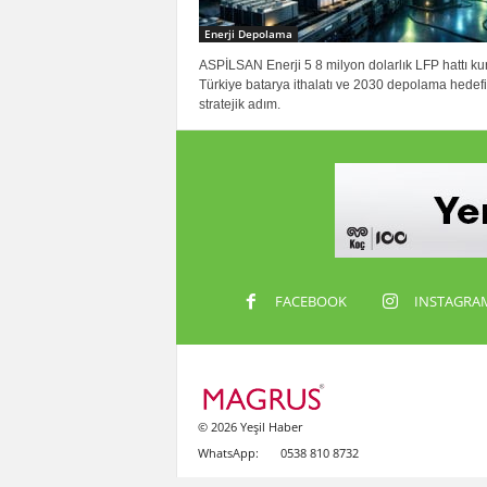
Enerji Depolama
ASPİLSAN Enerji 5 8 milyon dolarlık LFP hattı ku
Türkiye batarya ithalatı ve 2030 depolama hedefi 
stratejik adım.
FACEBOOK
INSTAGRA
© 2026 Yeşil Haber
WhatsApp:
0538 810 8732