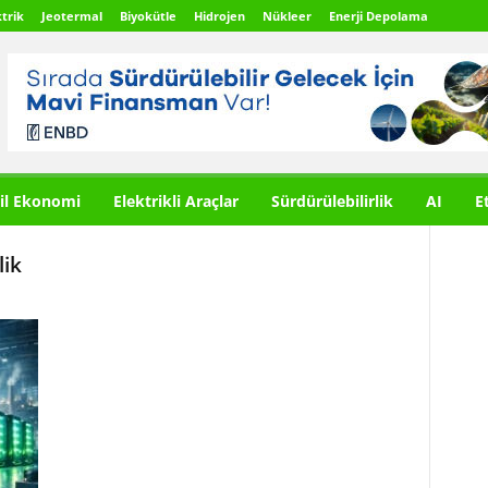
trik
Jeotermal
Biyokütle
Hidrojen
Nükleer
Enerji Depolama
il Ekonomi
Elektrikli Araçlar
Sürdürülebilirlik
AI
E
lik