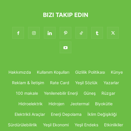
BIZI TAKIP EDIN
Hakkımızda
Kullanım Koşulları
Gizlilik Politikası
Künye
Reklam & İletişim
Rate Card
Yeşil Sözlük
Yazarlar
100 makale
Yenilenebilir Enerji
Güneş
Rüzgar
Hidroelektrik
Hidrojen
Jeotermal
Biyokütle
Elektrikli Araçlar
Enerji Depolama
İklim Değişikliği
Sürdürülebilirlik
Yeşil Ekonomi
Yeşil Endeks
Etkinlikller