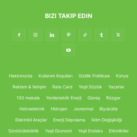
BIZI TAKIP EDIN
Hakkımızda
Kullanım Koşulları
Gizlilik Politikası
Künye
Reklam & İletişim
Rate Card
Yeşil Sözlük
Yazarlar
100 makale
Yenilenebilir Enerji
Güneş
Rüzgar
Hidroelektrik
Hidrojen
Jeotermal
Biyokütle
Elektrikli Araçlar
Enerji Depolama
İklim Değişikliği
Sürdürülebilirlik
Yeşil Ekonomi
Yeşil Endeks
Etkinlikller