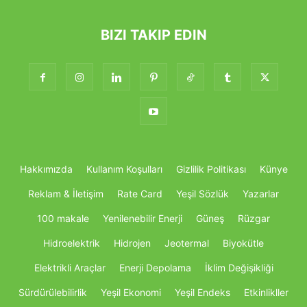
BIZI TAKIP EDIN
Hakkımızda
Kullanım Koşulları
Gizlilik Politikası
Künye
Reklam & İletişim
Rate Card
Yeşil Sözlük
Yazarlar
100 makale
Yenilenebilir Enerji
Güneş
Rüzgar
Hidroelektrik
Hidrojen
Jeotermal
Biyokütle
Elektrikli Araçlar
Enerji Depolama
İklim Değişikliği
Sürdürülebilirlik
Yeşil Ekonomi
Yeşil Endeks
Etkinlikller