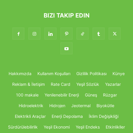
BIZI TAKIP EDIN
Hakkımızda
Kullanım Koşulları
Gizlilik Politikası
Künye
Reklam & İletişim
Rate Card
Yeşil Sözlük
Yazarlar
100 makale
Yenilenebilir Enerji
Güneş
Rüzgar
Hidroelektrik
Hidrojen
Jeotermal
Biyokütle
Elektrikli Araçlar
Enerji Depolama
İklim Değişikliği
Sürdürülebilirlik
Yeşil Ekonomi
Yeşil Endeks
Etkinlikller