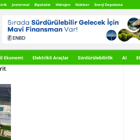
trik
Jeotermal
Biyokütle
Hidrojen
Nükleer
Enerji Depolama
il Ekonomi
Elektrikli Araçlar
Sürdürülebilirlik
AI
E
rit