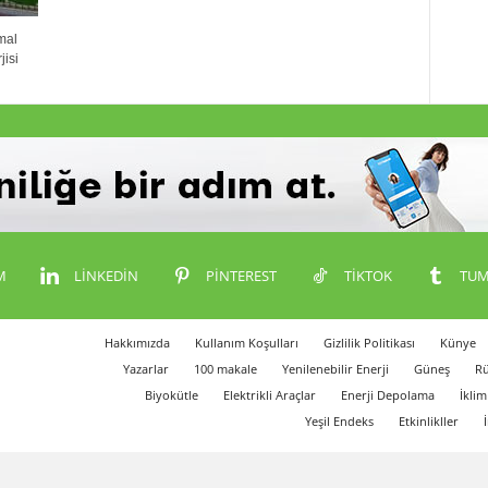
mal
isi
M
LINKEDIN
PINTEREST
TIKTOK
TUM
Hakkımızda
Kullanım Koşulları
Gizlilik Politikası
Künye
Yazarlar
100 makale
Yenilenebilir Enerji
Güneş
Rü
Biyokütle
Elektrikli Araçlar
Enerji Depolama
İklim
Yeşil Endeks
Etkinlikller