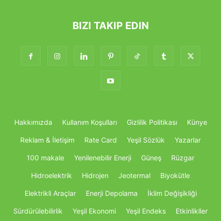
BIZI TAKIP EDIN
Hakkımızda
Kullanım Koşulları
Gizlilik Politikası
Künye
Reklam & İletişim
Rate Card
Yeşil Sözlük
Yazarlar
100 makale
Yenilenebilir Enerji
Güneş
Rüzgar
Hidroelektrik
Hidrojen
Jeotermal
Biyokütle
Elektrikli Araçlar
Enerji Depolama
İklim Değişikliği
Sürdürülebilirlik
Yeşil Ekonomi
Yeşil Endeks
Etkinlikller