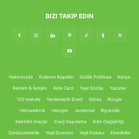
BIZI TAKIP EDIN
Hakkımızda
Kullanım Koşulları
Gizlilik Politikası
Künye
Reklam & İletişim
Rate Card
Yeşil Sözlük
Yazarlar
100 makale
Yenilenebilir Enerji
Güneş
Rüzgar
Hidroelektrik
Hidrojen
Jeotermal
Biyokütle
Elektrikli Araçlar
Enerji Depolama
İklim Değişikliği
Sürdürülebilirlik
Yeşil Ekonomi
Yeşil Endeks
Etkinlikller