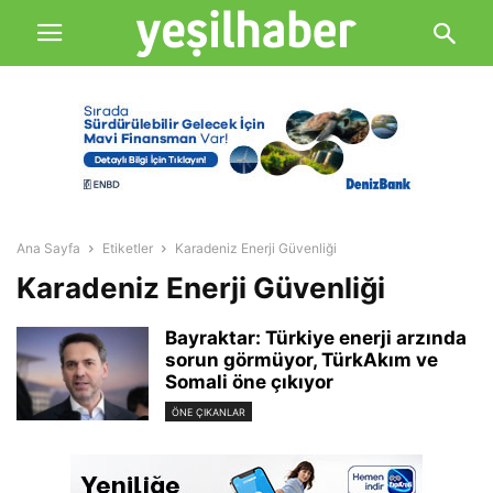
Ana Sayfa
Etiketler
Karadeniz Enerji Güvenliği
Karadeniz Enerji Güvenliği
Bayraktar: Türkiye enerji arzında
sorun görmüyor, TürkAkım ve
Somali öne çıkıyor
ÖNE ÇIKANLAR