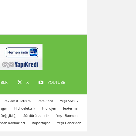
BLR
X
YOUTUBE
Reklam & İletişim
Rate Card
Yeşil Sözlük
zgar
Hidroelektrik
Hidrojen
Jeotermal
 Değişikliği
Sürdürülebilirlik
Yeşil Ekonomi
İnsan Kaynakları
Röportajlar
Yeşil Haber’den