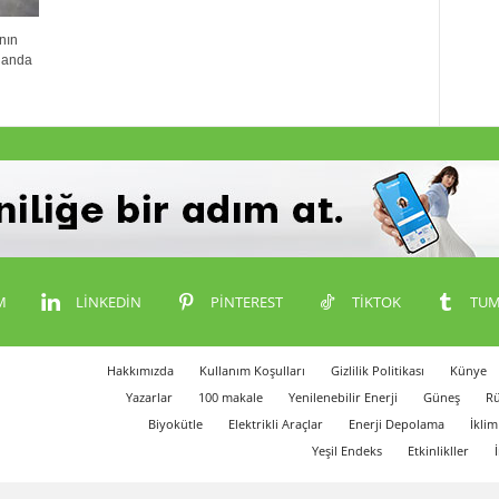
nın
u anda
M
LINKEDIN
PINTEREST
TIKTOK
TUM
Hakkımızda
Kullanım Koşulları
Gizlilik Politikası
Künye
Yazarlar
100 makale
Yenilenebilir Enerji
Güneş
Rü
Biyokütle
Elektrikli Araçlar
Enerji Depolama
İklim
Yeşil Endeks
Etkinlikller