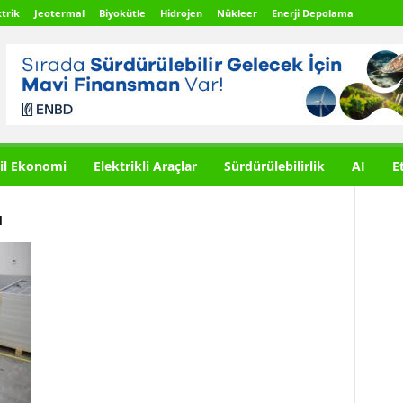
trik
Jeotermal
Biyokütle
Hidrojen
Nükleer
Enerji Depolama
il Ekonomi
Elektrikli Araçlar
Sürdürülebilirlik
AI
E
ı