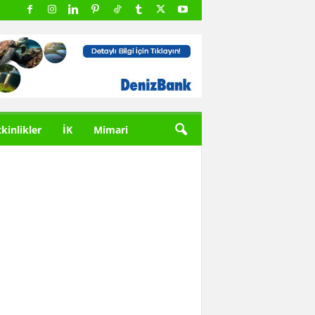
tkinlikler
İK
Mimari