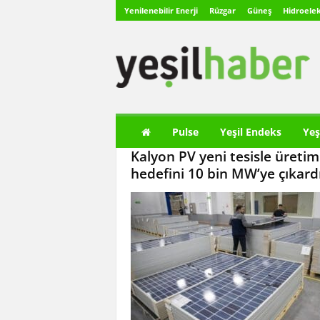
Yenilenebilir Enerji
Rüzgar
Güneş
Hidroelek
Y
e
ş
i
l
H
a
Pulse
Yeşil Endeks
Yeş
b
Kalyon PV yeni tesisle üretim
e
r
hedefini 10 bin MW’ye çıkard