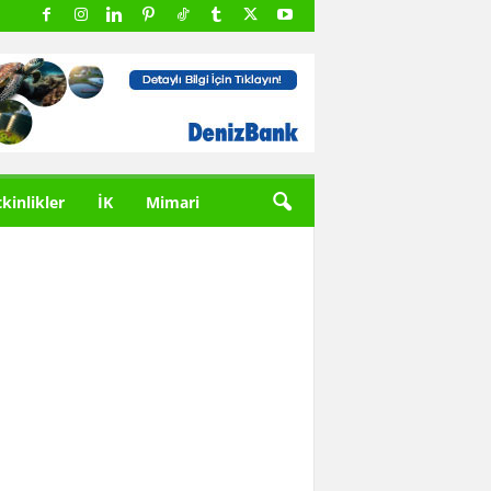
tkinlikler
İK
Mimari