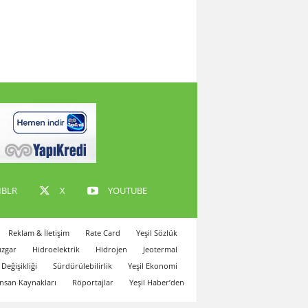
BLR
X
YOUTUBE
Reklam & İletişim
Rate Card
Yeşil Sözlük
zgar
Hidroelektrik
Hidrojen
Jeotermal
 Değişikliği
Sürdürülebilirlik
Yeşil Ekonomi
İnsan Kaynakları
Röportajlar
Yeşil Haber’den