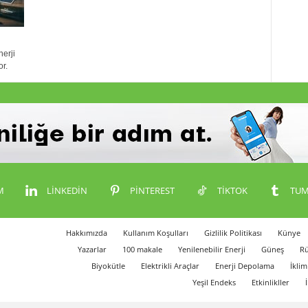
nerji
or.
M
LINKEDIN
PINTEREST
TIKTOK
TUM
Hakkımızda
Kullanım Koşulları
Gizlilik Politikası
Künye
Yazarlar
100 makale
Yenilenebilir Enerji
Güneş
Rü
Biyokütle
Elektrikli Araçlar
Enerji Depolama
İklim
Yeşil Endeks
Etkinlikller