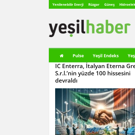
Yenilenebilir Enerji
Rüzgar
Güneş
Hidroelek
Y
e
ş
i
l
H
a
Pulse
Yeşil Endeks
Yeş
b
IC Enterra, İtalyan Eterna Gr
e
r
S.r.l.’nin yüzde 100 hissesini
devraldı