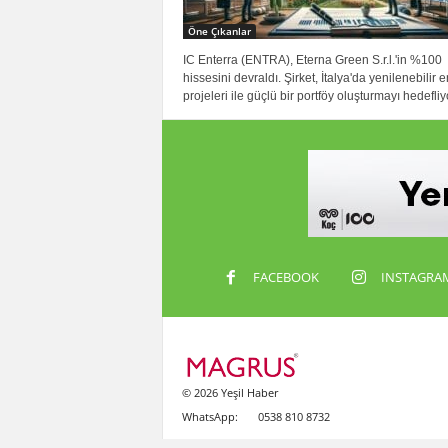
Öne Çıkanlar
IC Enterra (ENTRA), Eterna Green S.r.l.'in %100
hissesini devraldı. Şirket, İtalya'da yenilenebilir e
projeleri ile güçlü bir portföy oluşturmayı hedefliy
FACEBOOK
INSTAGRA
© 2026 Yeşil Haber
WhatsApp:
0538 810 8732