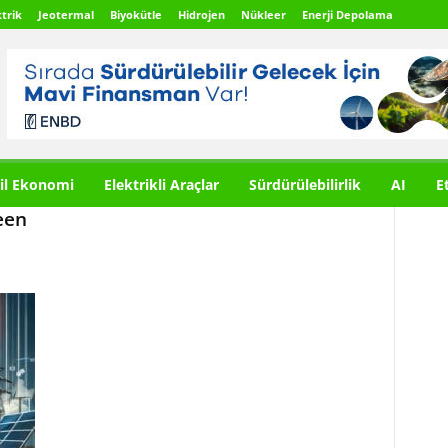
trik
Jeotermal
Biyokütle
Hidrojen
Nükleer
Enerji Depolama
il Ekonomi
Elektrikli Araçlar
Sürdürülebilirlik
AI
E
een