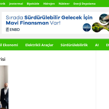
trik
Jeotermal
Biyokütle
Hidrojen
Nükleer
Enerji Depolama
il Ekonomi
Elektrikli Araçlar
Sürdürülebilirlik
AI
E
isi