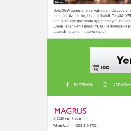
Güneş
Solar3GW güneş enerjisi yatırımlarında uygulana
modelini; öz tüketim, Lisanslı-İhaleli- Teşvikli, Y
henüz Türkiye pazarında uygulanmayan Yenilene
Enerji Tedarik Anlaşması (YETA) ile İhalesiz-Teşv
Lisanslı modelleri masaya yatırdı.
FACEBOOK
INSTAGRA
© 2026 Yeşil Haber
WhatsApp:
0538 810 8732