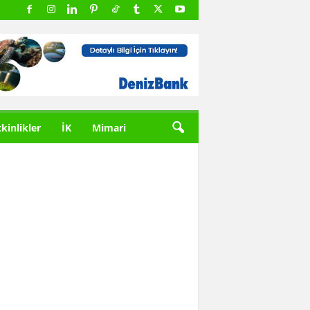
tkinlikler
İK
Mimari