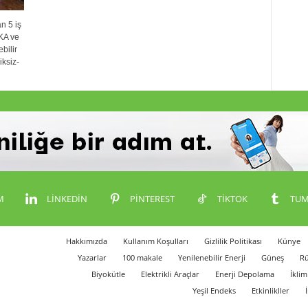
n 5 iş
EKA ve
bilir
iksiz-
M
LINKEDIN
PINTEREST
TIKTOK
TUM
Hakkımızda
Kullanım Koşulları
Gizlilik Politikası
Künye
Yazarlar
100 makale
Yenilenebilir Enerji
Güneş
Rü
Biyokütle
Elektrikli Araçlar
Enerji Depolama
İklim
Yeşil Endeks
Etkinlikller