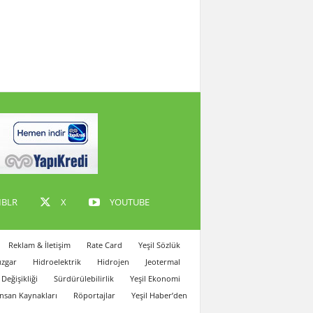
BLR
X
YOUTUBE
Reklam & İletişim
Rate Card
Yeşil Sözlük
zgar
Hidroelektrik
Hidrojen
Jeotermal
 Değişikliği
Sürdürülebilirlik
Yeşil Ekonomi
İnsan Kaynakları
Röportajlar
Yeşil Haber’den