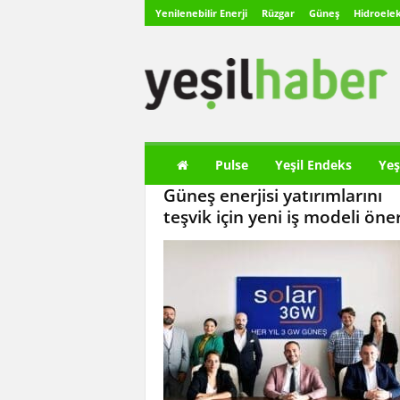
Yenilenebilir Enerji
Rüzgar
Güneş
Hidroelek
Y
e
ş
i
l
H
a
Pulse
Yeşil Endeks
Yeş
b
Güneş enerjisi yatırımlarını
e
r
teşvik için yeni iş modeli öner