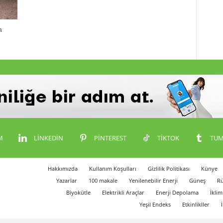
a
M
LINKEDIN
PINTEREST
TIKTOK
TUM
Hakkımızda
Kullanım Koşulları
Gizlilik Politikası
Künye
Yazarlar
100 makale
Yenilenebilir Enerji
Güneş
Rü
Biyokütle
Elektrikli Araçlar
Enerji Depolama
İklim
Yeşil Endeks
Etkinlikller