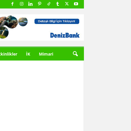
tkinlikler
İK
Mimari