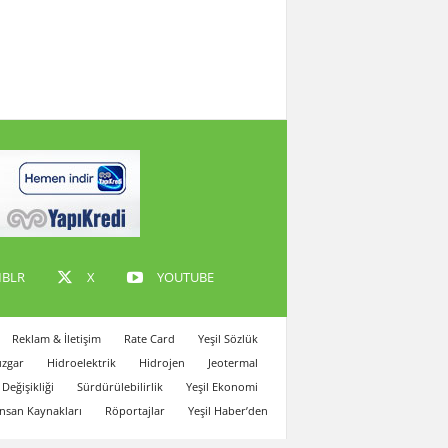
BLR
X
YOUTUBE
Reklam & İletişim
Rate Card
Yeşil Sözlük
zgar
Hidroelektrik
Hidrojen
Jeotermal
 Değişikliği
Sürdürülebilirlik
Yeşil Ekonomi
İnsan Kaynakları
Röportajlar
Yeşil Haber’den