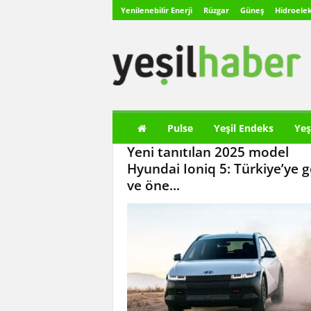
Yenilenebilir Enerji
Rüzgar
Güneş
Hidroelek
Y
e
ş
i
l
H
a
Pulse
Yeşil Endeks
Yeş
b
Yeni tanıtılan 2025 model
e
r
Hyundai Ioniq 5: Türkiye’ye ge
ve öne...