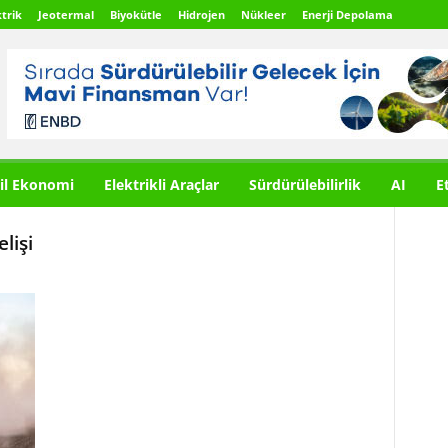
trik
Jeotermal
Biyokütle
Hidrojen
Nükleer
Enerji Depolama
il Ekonomi
Elektrikli Araçlar
Sürdürülebilirlik
AI
E
lişi