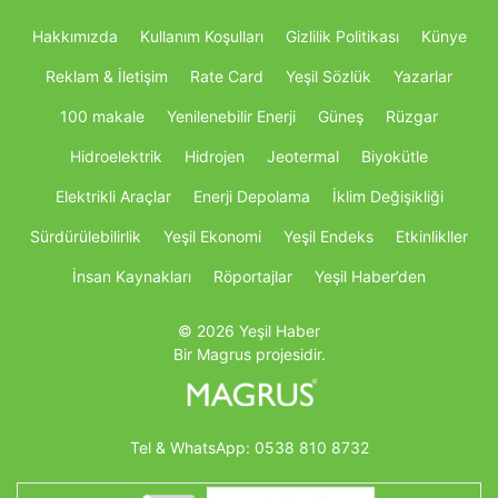
Hakkımızda
Kullanım Koşulları
Gizlilik Politikası
Künye
Reklam & İletişim
Rate Card
Yeşil Sözlük
Yazarlar
100 makale
Yenilenebilir Enerji
Güneş
Rüzgar
Hidroelektrik
Hidrojen
Jeotermal
Biyokütle
Elektrikli Araçlar
Enerji Depolama
İklim Değişikliği
Sürdürülebilirlik
Yeşil Ekonomi
Yeşil Endeks
Etkinlikller
İnsan Kaynakları
Röportajlar
Yeşil Haber’den
© 2026 Yeşil Haber
Bir Magrus projesidir.
Tel & WhatsApp:
0538 810 8732