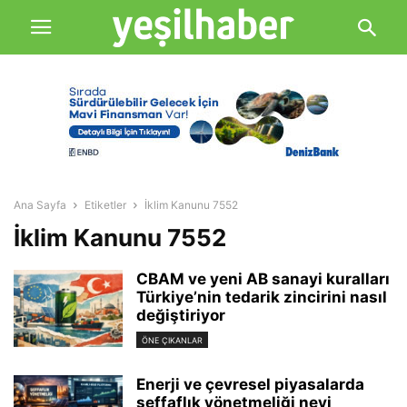
Ana Sayfa
Etiketler
İklim Kanunu 7552
İklim Kanunu 7552
CBAM ve yeni AB sanayi kuralları
Türkiye’nin tedarik zincirini nasıl
değiştiriyor
ÖNE ÇIKANLAR
Enerji ve çevresel piyasalarda
şeffaflık yönetmeliği neyi