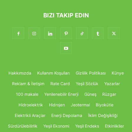
BIZI TAKIP EDIN
Hakkımızda
Kullanım Koşulları
Gizlilik Politikası
Künye
Reklam & İletişim
Rate Card
Yeşil Sözlük
Yazarlar
100 makale
Yenilenebilir Enerji
Güneş
Rüzgar
Hidroelektrik
Hidrojen
Jeotermal
Biyokütle
Elektrikli Araçlar
Enerji Depolama
İklim Değişikliği
Sürdürülebilirlik
Yeşil Ekonomi
Yeşil Endeks
Etkinlikller