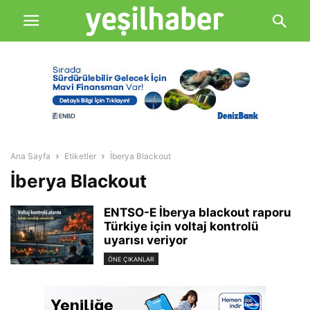
Ana Sayfa
Etiketler
İberya Blackout
İberya Blackout
ENTSO-E İberya blackout raporu
Türkiye için voltaj kontrolü
uyarısı veriyor
ÖNE ÇIKANLAR