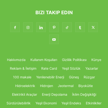
BIZI TAKIP EDIN
Hakkımızda
Kullanım Koşulları
Gizlilik Politikası
Künye
Reklam & İletişim
Rate Card
Yeşil Sözlük
Yazarlar
100 makale
Yenilenebilir Enerji
Güneş
Rüzgar
Hidroelektrik
Hidrojen
Jeotermal
Biyokütle
Elektrikli Araçlar
Enerji Depolama
İklim Değişikliği
Sürdürülebilirlik
Yeşil Ekonomi
Yeşil Endeks
Etkinlikller