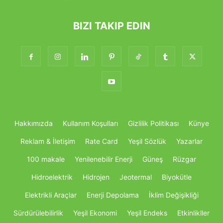
BIZI TAKIP EDIN
Hakkımızda
Kullanım Koşulları
Gizlilik Politikası
Künye
Reklam & İletişim
Rate Card
Yeşil Sözlük
Yazarlar
100 makale
Yenilenebilir Enerji
Güneş
Rüzgar
Hidroelektrik
Hidrojen
Jeotermal
Biyokütle
Elektrikli Araçlar
Enerji Depolama
İklim Değişikliği
Sürdürülebilirlik
Yeşil Ekonomi
Yeşil Endeks
Etkinlikller