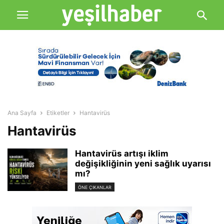
Ana Sayfa
Etiketler
Hantavirüs
Hantavirüs
Hantavirüs artışı iklim
değişikliğinin yeni sağlık uyarısı
mı?
ÖNE ÇIKANLAR