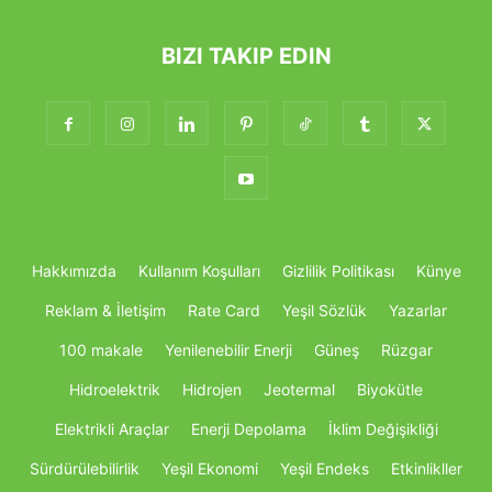
BIZI TAKIP EDIN
Hakkımızda
Kullanım Koşulları
Gizlilik Politikası
Künye
Reklam & İletişim
Rate Card
Yeşil Sözlük
Yazarlar
100 makale
Yenilenebilir Enerji
Güneş
Rüzgar
Hidroelektrik
Hidrojen
Jeotermal
Biyokütle
Elektrikli Araçlar
Enerji Depolama
İklim Değişikliği
Sürdürülebilirlik
Yeşil Ekonomi
Yeşil Endeks
Etkinlikller