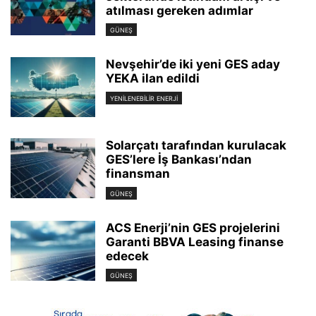
atılması gereken adımlar
GÜNEŞ
Nevşehir’de iki yeni GES aday
YEKA ilan edildi
YENILENEBILIR ENERJI
Solarçatı tarafından kurulacak
GES’lere İş Bankası’ndan
finansman
GÜNEŞ
ACS Enerji’nin GES projelerini
Garanti BBVA Leasing finanse
edecek
GÜNEŞ