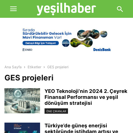
Ana Sayfa
Etiketler
GES projeleri
GES projeleri
YEO Teknoloji’nin 2024 2. Çeyrek
Finansal Performansı ve yeşil
dönüşüm stratejisi
ÖNE ÇIKANLAR
Türkiye’de güneş enerjisi
sektöründe istihdam artışı ve