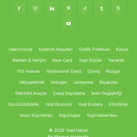
Hakkımızda
Kullanım Koşulları
Gizlilik Politikası
Künye
Reklam & İletişim
Rate Card
Yeşil Sözlük
Yazarlar
100 makale
Yenilenebilir Enerji
Güneş
Rüzgar
Hidroelektrik
Hidrojen
Jeotermal
Biyokütle
Elektrikli Araçlar
Enerji Depolama
İklim Değişikliği
Sürdürülebilirlik
Yeşil Ekonomi
Yeşil Endeks
Etkinlikller
İnsan Kaynakları
Röportajlar
Yeşil Haber’den
© 2026 Yeşil Haber
Bir Magrus projesidir.