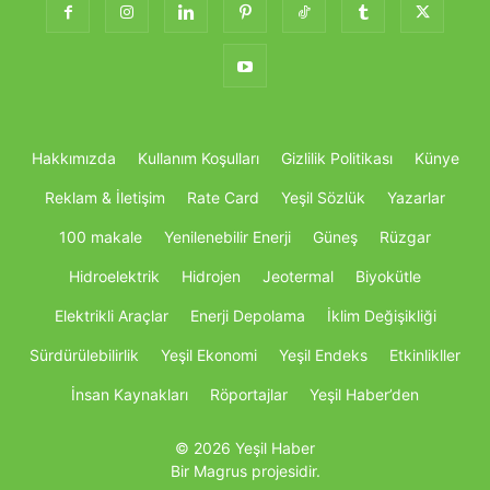
Hakkımızda
Kullanım Koşulları
Gizlilik Politikası
Künye
Reklam & İletişim
Rate Card
Yeşil Sözlük
Yazarlar
100 makale
Yenilenebilir Enerji
Güneş
Rüzgar
Hidroelektrik
Hidrojen
Jeotermal
Biyokütle
Elektrikli Araçlar
Enerji Depolama
İklim Değişikliği
Sürdürülebilirlik
Yeşil Ekonomi
Yeşil Endeks
Etkinlikller
İnsan Kaynakları
Röportajlar
Yeşil Haber’den
© 2026 Yeşil Haber
Bir Magrus projesidir.