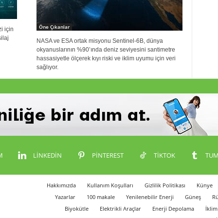
Öne Çıkanlar
 için
ilaj
NASA ve ESA ortak misyonu Sentinel-6B, dünya
okyanuslarının %90’ında deniz seviyesini santimetre
hassasiyetle ölçerek kıyı riski ve iklim uyumu için veri
sağlıyor.
M
LINKEDIN
PINTEREST
TIKTOK
TUM
Hakkımızda
Kullanım Koşulları
Gizlilik Politikası
Künye
Yazarlar
100 makale
Yenilenebilir Enerji
Güneş
Rü
Biyokütle
Elektrikli Araçlar
Enerji Depolama
İklim