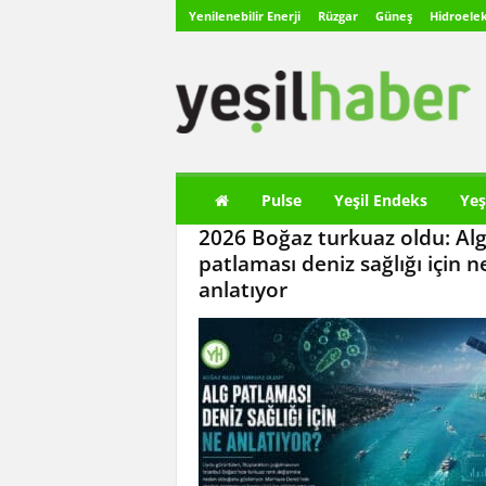
Yenilenebilir Enerji
Rüzgar
Güneş
Hidroelek
Y
e
ş
i
l
H
a
Pulse
Yeşil Endeks
Yeş
b
2026 Boğaz turkuaz oldu: Al
e
r
patlaması deniz sağlığı için n
anlatıyor