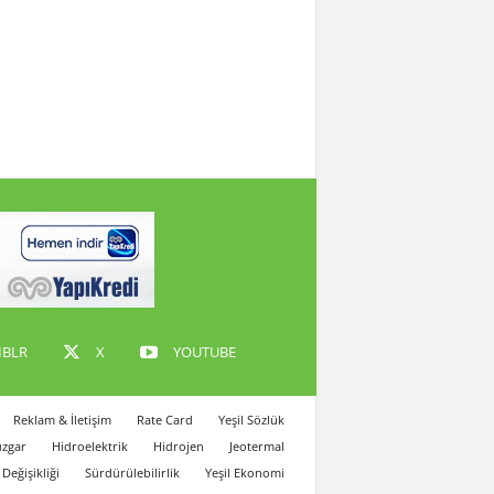
BLR
X
YOUTUBE
Reklam & İletişim
Rate Card
Yeşil Sözlük
zgar
Hidroelektrik
Hidrojen
Jeotermal
 Değişikliği
Sürdürülebilirlik
Yeşil Ekonomi