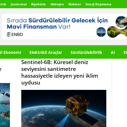
trik
Jeotermal
Biyokütle
Hidrojen
Nükleer
Enerji Depolama
il Ekonomi
Elektrikli Araçlar
Sürdürülebilirlik
AI
E
g
Sentinel-6B: Küresel deniz
e
seviyesini santimetre
hassasiyetle izleyen yeni iklim
uydusu