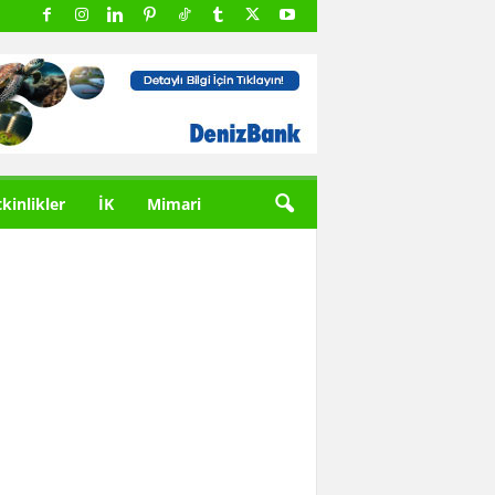
tkinlikler
İK
Mimari