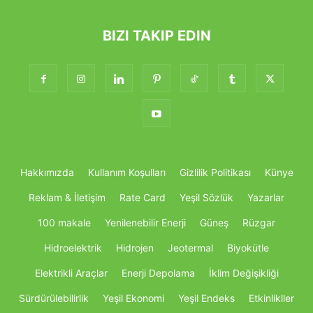
BIZI TAKIP EDIN
Hakkımızda
Kullanım Koşulları
Gizlilik Politikası
Künye
Reklam & İletişim
Rate Card
Yeşil Sözlük
Yazarlar
100 makale
Yenilenebilir Enerji
Güneş
Rüzgar
Hidroelektrik
Hidrojen
Jeotermal
Biyokütle
Elektrikli Araçlar
Enerji Depolama
İklim Değişikliği
Sürdürülebilirlik
Yeşil Ekonomi
Yeşil Endeks
Etkinlikller