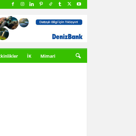
tkinlikler
İK
Mimari