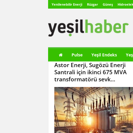
Yenilenebilir Enerji
Rüzgar
Güneş
Hidroelek
Y
e
ş
i
l
H
a
Pulse
Yeşil Endeks
Yeş
b
Astor Enerji, Sugözü Enerji
e
r
Santrali için ikinci 675 MVA
transformatörü sevk...