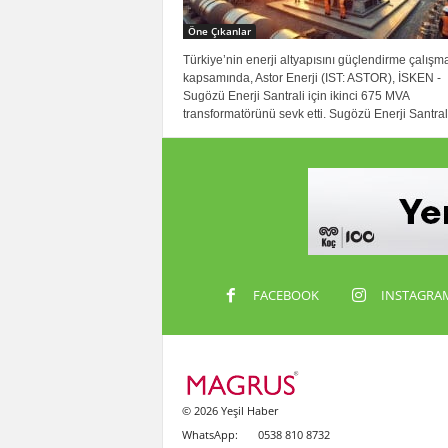
Öne Çıkanlar
Türkiye’nin enerji altyapısını güçlendirme çalışma
kapsamında, Astor Enerji (IST: ASTOR), İSKEN -
Sugözü Enerji Santrali için ikinci 675 MVA
transformatörünü sevk etti. Sugözü Enerji Santrali
FACEBOOK
INSTAGRA
© 2026 Yeşil Haber
WhatsApp:
0538 810 8732