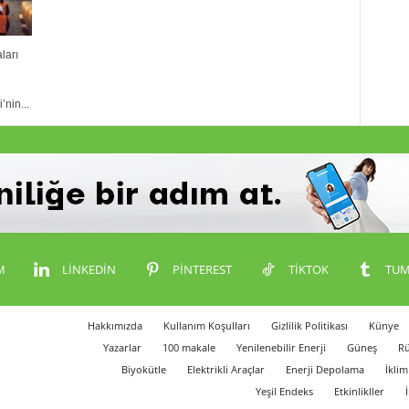
ları
’nin...
M
LINKEDIN
PINTEREST
TIKTOK
TUM
Hakkımızda
Kullanım Koşulları
Gizlilik Politikası
Künye
Yazarlar
100 makale
Yenilenebilir Enerji
Güneş
Rü
Biyokütle
Elektrikli Araçlar
Enerji Depolama
İklim
Yeşil Endeks
Etkinlikller