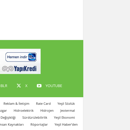
BLR
X
YOUTUBE
Reklam & İletişim
Rate Card
Yeşil Sözlük
zgar
Hidroelektrik
Hidrojen
Jeotermal
 Değişikliği
Sürdürülebilirlik
Yeşil Ekonomi
İnsan Kaynakları
Röportajlar
Yeşil Haber’den