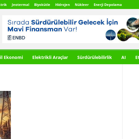
trik
Jeotermal
Biyokütle
Hidrojen
Nükleer
Enerji Depolama
il Ekonomi
Elektrikli Araçlar
Sürdürülebilirlik
AI
E