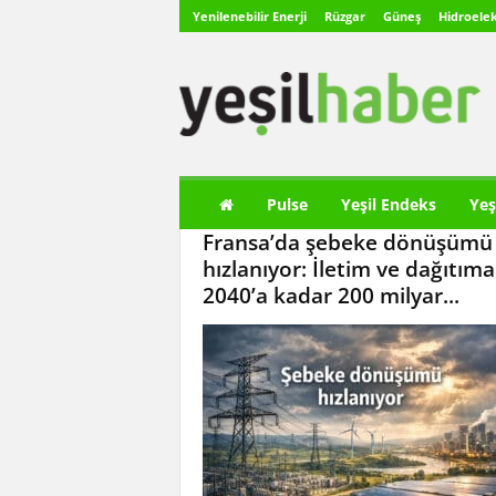
Yenilenebilir Enerji
Rüzgar
Güneş
Hidroelek
Y
e
ş
i
l
H
a
Pulse
Yeşil Endeks
Yeş
b
Fransa’da şebeke dönüşümü
e
r
hızlanıyor: İletim ve dağıtıma
2040’a kadar 200 milyar...