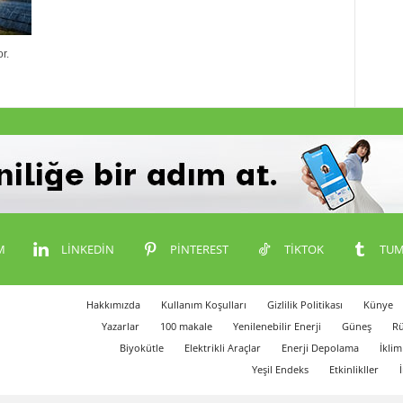
r.
M
LINKEDIN
PINTEREST
TIKTOK
TUM
Hakkımızda
Kullanım Koşulları
Gizlilik Politikası
Künye
Yazarlar
100 makale
Yenilenebilir Enerji
Güneş
Rü
Biyokütle
Elektrikli Araçlar
Enerji Depolama
İklim
Yeşil Endeks
Etkinlikller