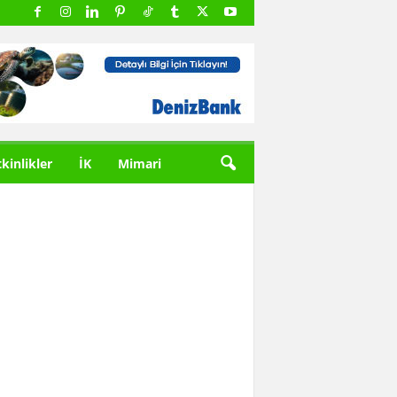
tkinlikler
İK
Mimari