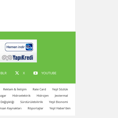
BLR
X
YOUTUBE
Reklam & İletişim
Rate Card
Yeşil Sözlük
zgar
Hidroelektrik
Hidrojen
Jeotermal
 Değişikliği
Sürdürülebilirlik
Yeşil Ekonomi
İnsan Kaynakları
Röportajlar
Yeşil Haber’den