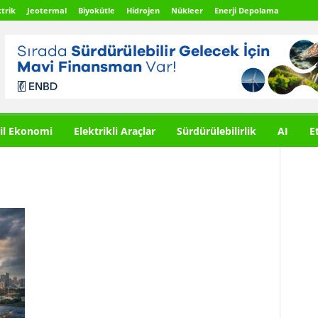
trik
Jeotermal
Biyokütle
Hidrojen
Nükleer
Enerji Depolama
il Ekonomi
Elektrikli Araçlar
Sürdürülebilirlik
AI
E