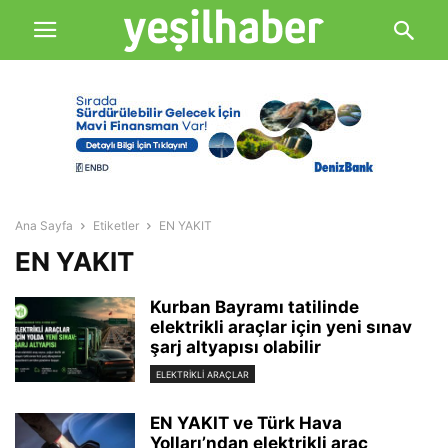
Ana Sayfa
Etiketler
EN YAKIT
EN YAKIT
Kurban Bayramı tatilinde
elektrikli araçlar için yeni sınav
şarj altyapısı olabilir
ELEKTRIKLI ARAÇLAR
EN YAKIT ve Türk Hava
Yolları’ndan elektrikli araç