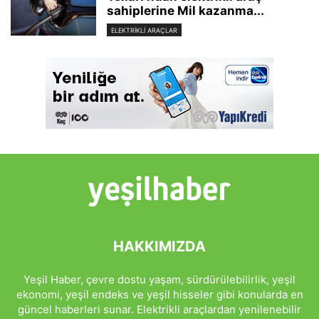
sahiplerine Mil kazanma...
ELEKTRIKLI ARAÇLAR
HAKKIMIZDA
Yeşil Haber, çevre dostu yaşam, sürdürülebilirlik, yeşil
ekonomi, yeşil endeks ve yeşil hisseler gibi konularda en
güncel haberleri sunar. Elektrikli araçlardan yenilenebilir