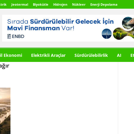
trik
Jeotermal
Biyokütle
Hidrojen
Nükleer
Enerji Depolama
il Ekonomi
Elektrikli Araçlar
Sürdürülebilirlik
AI
E
ağır