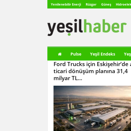
Yenilenebilir Enerji
Rüzgar
Güneş
Hidroelek
Y
e
ş
i
l
H
a
Pulse
Yeşil Endeks
Yeş
b
Ford Trucks için Eskişehir’de 
e
r
ticari dönüşüm planına 31,4
milyar TL...