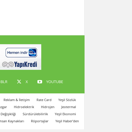
BLR
X
YOUTUBE
Reklam & İletişim
Rate Card
Yeşil Sözlük
zgar
Hidroelektrik
Hidrojen
Jeotermal
 Değişikliği
Sürdürülebilirlik
Yeşil Ekonomi
İnsan Kaynakları
Röportajlar
Yeşil Haber’den