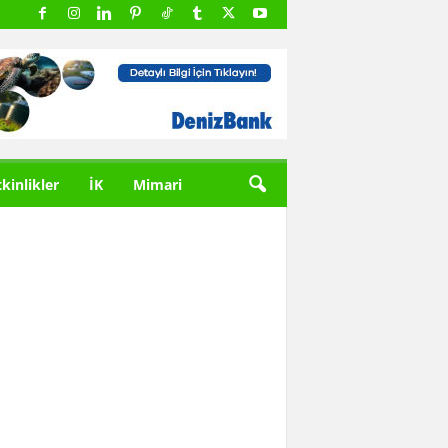
tkinlikler
İK
Mimari