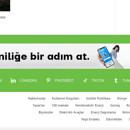
ekle
M
LINKEDIN
PINTEREST
TIKTOK
TUM
Hakkımızda
Kullanım Koşulları
Gizlilik Politikası
Künye
Yazarlar
100 makale
Yenilenebilir Enerji
Güneş
Rü
Biyokütle
Elektrikli Araçlar
Enerji Depolama
İklim
Yeşil Endeks
Etkinlikller