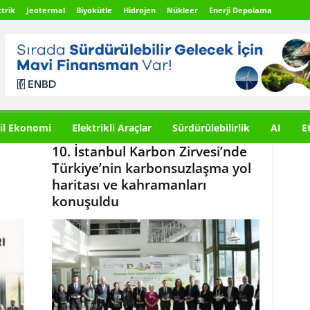
trik
Jeotermal
Biyokütle
Hidrojen
Nükleer
Enerji Depolama
il Ekonomi
Elektrikli Araçlar
Sürdürülebilirlik
AI
E
10. İstanbul Karbon Zirvesi’nde
Türkiye’nin karbonsuzlaşma yol
haritası ve kahramanları
konuşuldu