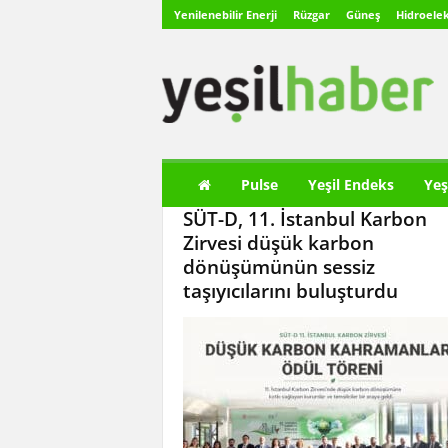
Yenilenebilir Enerji
Rüzgar
Güneş
Hidroelek
Y
e
ş
i
l
H
a
Pulse
Yeşil Endeks
Yeş
b
SÜT-D, 11. İstanbul Karbon
e
r
Zirvesi düşük karbon
dönüşümünün sessiz
taşıyıcılarını buluşturdu