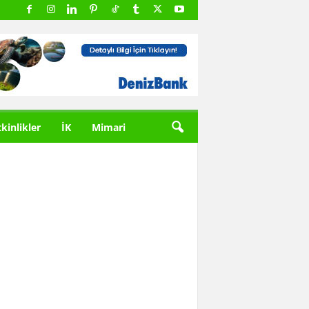
tkinlikler
İK
Mimari