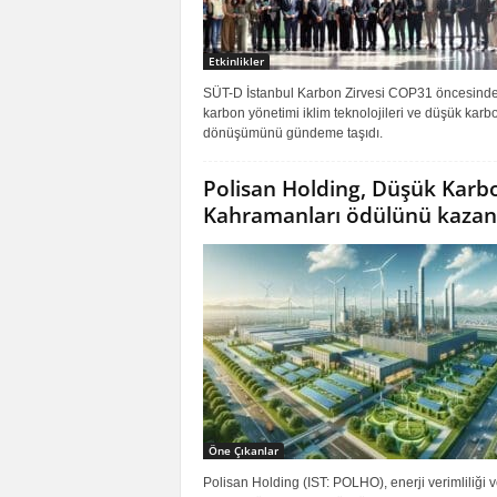
Etkinlikler
SÜT-D İstanbul Karbon Zirvesi COP31 öncesind
karbon yönetimi iklim teknolojileri ve düşük karb
dönüşümünü gündeme taşıdı.
Polisan Holding, Düşük Karb
Kahramanları ödülünü kazan
Öne Çıkanlar
Polisan Holding (IST: POLHO), enerji verimliliği 