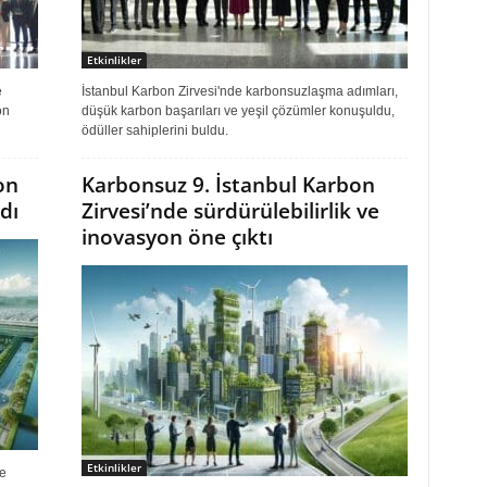
Etkinlikler
e
İstanbul Karbon Zirvesi'nde karbonsuzlaşma adımları,
on
düşük karbon başarıları ve yeşil çözümler konuşuldu,
ödüller sahiplerini buldu.
on
Karbonsuz 9. İstanbul Karbon
dı
Zirvesi’nde sürdürülebilirlik ve
inovasyon öne çıktı
Etkinlikler
ve