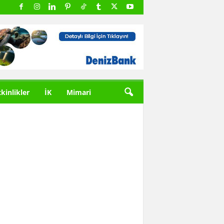
tkinlikler
İK
Mimari