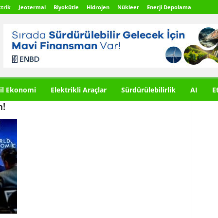
trik
Jeotermal
Biyokütle
Hidrojen
Nükleer
Enerji Depolama
il Ekonomi
Elektrikli Araçlar
Sürdürülebilirlik
AI
E
n!