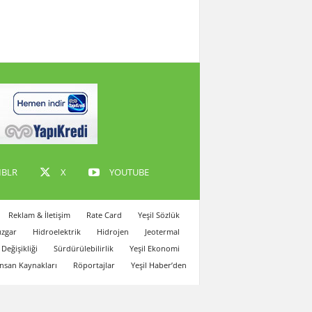
BLR
X
YOUTUBE
Reklam & İletişim
Rate Card
Yeşil Sözlük
zgar
Hidroelektrik
Hidrojen
Jeotermal
 Değişikliği
Sürdürülebilirlik
Yeşil Ekonomi
İnsan Kaynakları
Röportajlar
Yeşil Haber’den