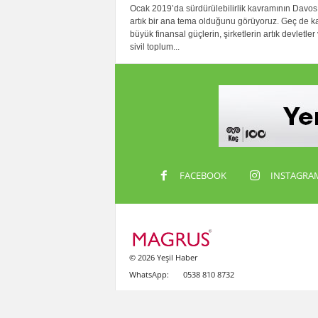
Ocak 2019’da sürdürülebilirlik kavramının Davos 
artık bir ana tema olduğunu görüyoruz. Geç de ka
büyük finansal güçlerin, şirketlerin artık devletler
sivil toplum...
FACEBOOK
INSTAGRA
© 2026 Yeşil Haber
WhatsApp:
0538 810 8732