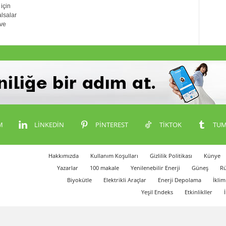
için
lsalar
 ve
M
LINKEDIN
PINTEREST
TIKTOK
TUM
Hakkımızda
Kullanım Koşulları
Gizlilik Politikası
Künye
Yazarlar
100 makale
Yenilenebilir Enerji
Güneş
Rü
Biyokütle
Elektrikli Araçlar
Enerji Depolama
İklim
Yeşil Endeks
Etkinlikller