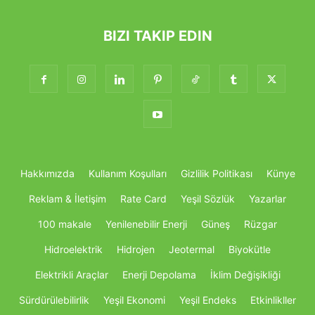
BIZI TAKIP EDIN
Hakkımızda
Kullanım Koşulları
Gizlilik Politikası
Künye
Reklam & İletişim
Rate Card
Yeşil Sözlük
Yazarlar
100 makale
Yenilenebilir Enerji
Güneş
Rüzgar
Hidroelektrik
Hidrojen
Jeotermal
Biyokütle
Elektrikli Araçlar
Enerji Depolama
İklim Değişikliği
Sürdürülebilirlik
Yeşil Ekonomi
Yeşil Endeks
Etkinlikller