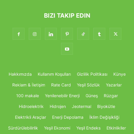
BIZI TAKIP EDIN
Hakkımızda
Kullanım Koşulları
Gizlilik Politikası
Künye
Reklam & İletişim
Rate Card
Yeşil Sözlük
Yazarlar
100 makale
Yenilenebilir Enerji
Güneş
Rüzgar
Hidroelektrik
Hidrojen
Jeotermal
Biyokütle
Elektrikli Araçlar
Enerji Depolama
İklim Değişikliği
Sürdürülebilirlik
Yeşil Ekonomi
Yeşil Endeks
Etkinlikller