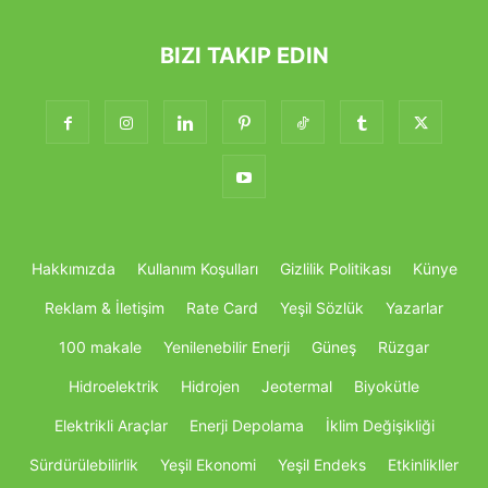
BIZI TAKIP EDIN
Hakkımızda
Kullanım Koşulları
Gizlilik Politikası
Künye
Reklam & İletişim
Rate Card
Yeşil Sözlük
Yazarlar
100 makale
Yenilenebilir Enerji
Güneş
Rüzgar
Hidroelektrik
Hidrojen
Jeotermal
Biyokütle
Elektrikli Araçlar
Enerji Depolama
İklim Değişikliği
Sürdürülebilirlik
Yeşil Ekonomi
Yeşil Endeks
Etkinlikller