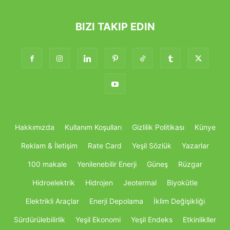
BIZI TAKIP EDIN
Hakkımızda
Kullanım Koşulları
Gizlilik Politikası
Künye
Reklam & İletişim
Rate Card
Yeşil Sözlük
Yazarlar
100 makale
Yenilenebilir Enerji
Güneş
Rüzgar
Hidroelektrik
Hidrojen
Jeotermal
Biyokütle
Elektrikli Araçlar
Enerji Depolama
İklim Değişikliği
Sürdürülebilirlik
Yeşil Ekonomi
Yeşil Endeks
Etkinlikller