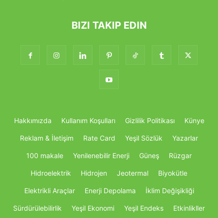
BIZI TAKIP EDIN
Hakkımızda
Kullanım Koşulları
Gizlilik Politikası
Künye
Reklam & İletişim
Rate Card
Yeşil Sözlük
Yazarlar
100 makale
Yenilenebilir Enerji
Güneş
Rüzgar
Hidroelektrik
Hidrojen
Jeotermal
Biyokütle
Elektrikli Araçlar
Enerji Depolama
İklim Değişikliği
Sürdürülebilirlik
Yeşil Ekonomi
Yeşil Endeks
Etkinlikller