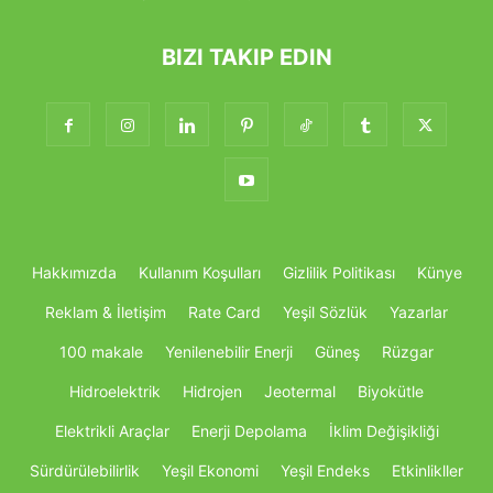
BIZI TAKIP EDIN
Hakkımızda
Kullanım Koşulları
Gizlilik Politikası
Künye
Reklam & İletişim
Rate Card
Yeşil Sözlük
Yazarlar
100 makale
Yenilenebilir Enerji
Güneş
Rüzgar
Hidroelektrik
Hidrojen
Jeotermal
Biyokütle
Elektrikli Araçlar
Enerji Depolama
İklim Değişikliği
Sürdürülebilirlik
Yeşil Ekonomi
Yeşil Endeks
Etkinlikller